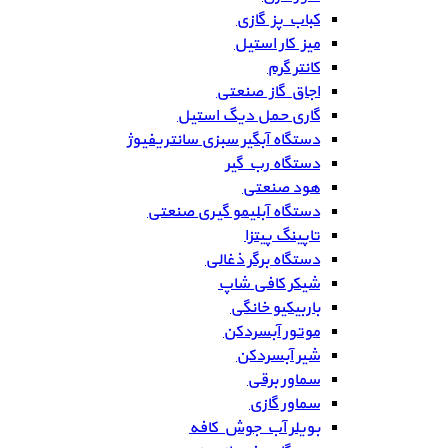
کباب پز گازی
میز کار استیل
کانتر گرم
اجاق گاز صنعتی
گاری حمل دیگ استیل
دستگاه آبگیر سبزی سانتریفیوژ
دستگاه رب گیر
هود صنعتی
دستگاه آبلیمو گیری صنعتی
تاپینگ پیتزا
دستگاه برگر ذغالی
شیکر کافی شاپ
باربیکیو خانگی
موتور آبسردکن
شیر آبسردکن
سماور برقی
سماور گازی
بویلر آب جوش کافه