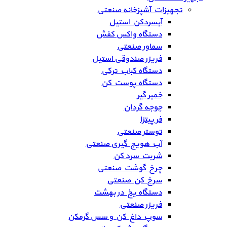
تجهیزات آشپزخانه صنعتی
آبسردکن استیل
دستگاه واکس کفش
سماور صنعتی
فریزر صندوقی استیل
دستگاه کباب ترکی
دستگاه پوست کن
خمیر گیر
جوجه گردان
فر پیتزا
توستر صنعتی
آب هویج گیری صنعتی
شربت سرد کن
چرخ گوشت صنعتی
سرخ کن صنعتی
دستگاه یخ در بهشت
فریزر صنعتی
سوپ داغ کن و سس گرمکن