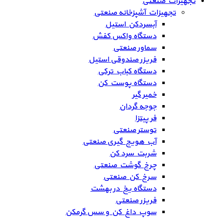
تجهیزات صنعتی
تجهیزات آشپزخانه صنعتی
آبسردکن استیل
دستگاه واکس کفش
سماور صنعتی
فریزر صندوقی استیل
دستگاه کباب ترکی
دستگاه پوست کن
خمیر گیر
جوجه گردان
فر پیتزا
توستر صنعتی
آب هویج گیری صنعتی
شربت سرد کن
چرخ گوشت صنعتی
سرخ کن صنعتی
دستگاه یخ در بهشت
فریزر صنعتی
سوپ داغ کن و سس گرمکن