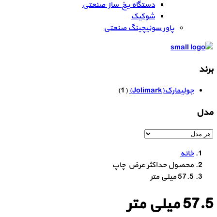
دستگاه یخ ساز صنعتی
شوکیک
پاور سوئیچینگ صنعتی
برند
جولیمارک(Jolimark)
(1)
مدل
خانه
محصول حداکثر عرض چاپ
57.5 میلی متر
57.5 میلی متر