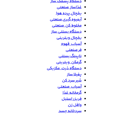
دستگاه پشمک ساز
غذاساز صنعتی
یخچال پرده هوا
آبمیوه گیری صنعتی
مخلوط کن صنعتی
دستگاه بستنی ساز
یخچال ویترینی
آسیاب قهوه
فر صنعتی
تاپینگ بستنی
گرمکن ویترینی
دستگاه ذرت مکزیکی
پفیلا ساز
شیر سرد کن
آسیاب صنعتی
گرمخانه غذا
فریزر استیل
وافل زن
سردخانه جسد