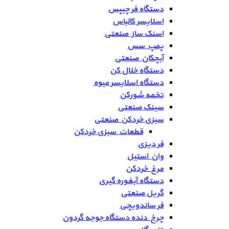
دستگاه فر چیپس
اسلایسر کالباس
اسنک ساز صنعتی
پمپ سس
آبچکان صنعتی
دستگاه خلال کن
دستگاه اسلایسر میوه
تخمه شورکن
سینک صنعتی
سبزی خردکن صنعتی
قطعات سبزی خردکن
فر دیزی
وان استیل
مرغ خردکن
دستگاه آبغوره گیری
گریل صنعتی
فر ساندویچی
چرخ دنده دستگاه جوجه گردون