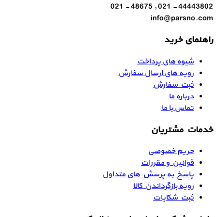
44443802 - 021 , 48675 - 021
info@parsno.com
راهنمای خرید
شیوه های پرداخت
رویه های ارسال سفارش
ثبت سفارش
درباره ما
تماس با ما
خدمات مشتریان
حریم خصوصی
قوانین و مقررات
پاسخ به پرسش های متداول
رویه بازگرداندن کالا
ثبت شکایات