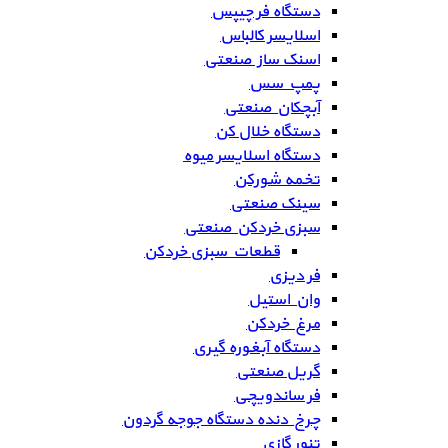
دستگاه فر چیپس
اسلایسر کالباس
اسنک ساز صنعتی
پمپ سس
آبچکان صنعتی
دستگاه خلال کن
دستگاه اسلایسر میوه
تخمه شورکن
سینک صنعتی
سبزی خردکن صنعتی
قطعات سبزی خردکن
فر دیزی
وان استیل
مرغ خردکن
دستگاه آبغوره گیری
گریل صنعتی
فر ساندویچی
چرخ دنده دستگاه جوجه گردون
تنور گازی