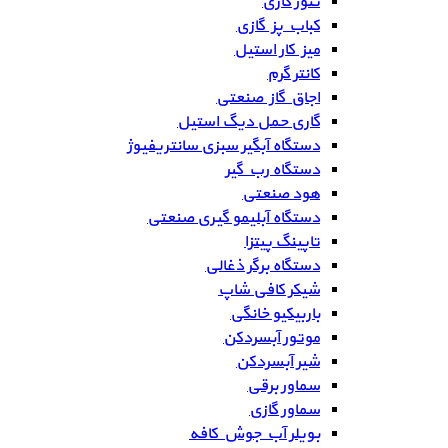
تنور گازی
کباب پز گازی
میز کار استیل
کانتر گرم
اجاق گاز صنعتی
گاری حمل دیگ استیل
دستگاه آبگیر سبزی سانتریفیوژ
دستگاه رب گیر
هود صنعتی
دستگاه آبلیمو گیری صنعتی
تاپینگ پیتزا
دستگاه برگر ذغالی
شیکر کافی شاپ
باربیکیو خانگی
موتور آبسردکن
شیر آبسردکن
سماور برقی
سماور گازی
بویلر آب جوش کافه