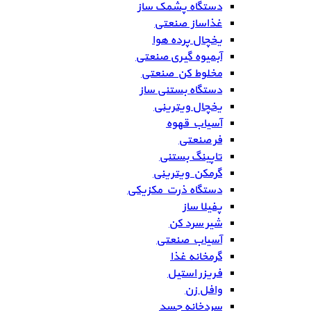
دستگاه پشمک ساز
غذاساز صنعتی
یخچال پرده هوا
آبمیوه گیری صنعتی
مخلوط کن صنعتی
دستگاه بستنی ساز
یخچال ویترینی
آسیاب قهوه
فر صنعتی
تاپینگ بستنی
گرمکن ویترینی
دستگاه ذرت مکزیکی
پفیلا ساز
شیر سرد کن
آسیاب صنعتی
گرمخانه غذا
فریزر استیل
وافل زن
سردخانه جسد