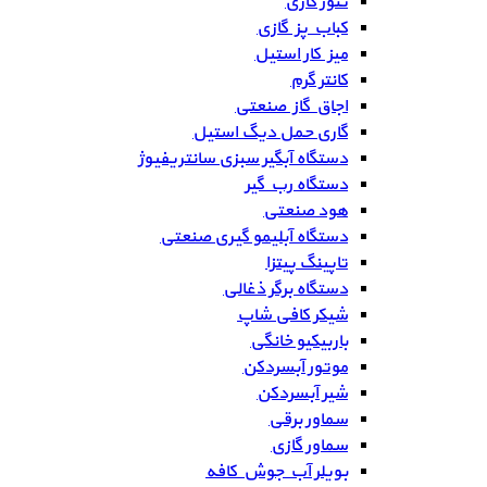
تنور گازی
کباب پز گازی
میز کار استیل
کانتر گرم
اجاق گاز صنعتی
گاری حمل دیگ استیل
دستگاه آبگیر سبزی سانتریفیوژ
دستگاه رب گیر
هود صنعتی
دستگاه آبلیمو گیری صنعتی
تاپینگ پیتزا
دستگاه برگر ذغالی
شیکر کافی شاپ
باربیکیو خانگی
موتور آبسردکن
شیر آبسردکن
سماور برقی
سماور گازی
بویلر آب جوش کافه