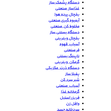
دستگاه پشمک ساز
غذاساز صنعتی
یخچال پرده هوا
آبمیوه گیری صنعتی
مخلوط کن صنعتی
دستگاه بستنی ساز
یخچال ویترینی
آسیاب قهوه
فر صنعتی
تاپینگ بستنی
گرمکن ویترینی
دستگاه ذرت مکزیکی
پفیلا ساز
شیر سرد کن
آسیاب صنعتی
گرمخانه غذا
فریزر استیل
وافل زن
سردخانه جسد