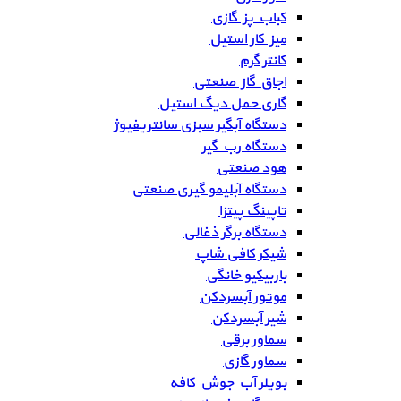
کباب پز گازی
میز کار استیل
کانتر گرم
اجاق گاز صنعتی
گاری حمل دیگ استیل
دستگاه آبگیر سبزی سانتریفیوژ
دستگاه رب گیر
هود صنعتی
دستگاه آبلیمو گیری صنعتی
تاپینگ پیتزا
دستگاه برگر ذغالی
شیکر کافی شاپ
باربیکیو خانگی
موتور آبسردکن
شیر آبسردکن
سماور برقی
سماور گازی
بویلر آب جوش کافه