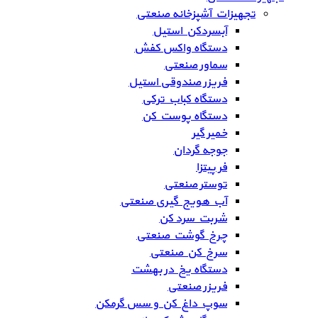
تجهیزات آشپزخانه صنعتی
آبسردکن استیل
دستگاه واکس کفش
سماور صنعتی
فریزر صندوقی استیل
دستگاه کباب ترکی
دستگاه پوست کن
خمیر گیر
جوجه گردان
فر پیتزا
توستر صنعتی
آب هویج گیری صنعتی
شربت سرد کن
چرخ گوشت صنعتی
سرخ کن صنعتی
دستگاه یخ در بهشت
فریزر صنعتی
سوپ داغ کن و سس گرمکن