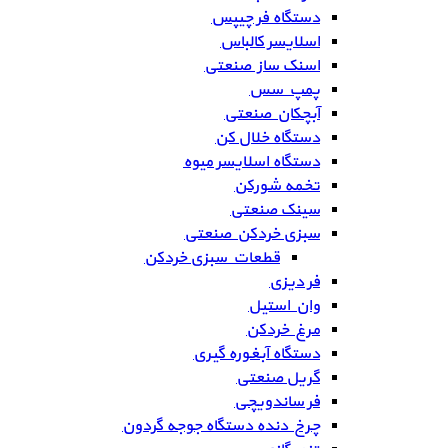
دستگاه فر چیپس
اسلایسر کالباس
اسنک ساز صنعتی
پمپ سس
آبچکان صنعتی
دستگاه خلال کن
دستگاه اسلایسر میوه
تخمه شورکن
سینک صنعتی
سبزی خردکن صنعتی
قطعات سبزی خردکن
فر دیزی
وان استیل
مرغ خردکن
دستگاه آبغوره گیری
گریل صنعتی
فر ساندویچی
چرخ دنده دستگاه جوجه گردون