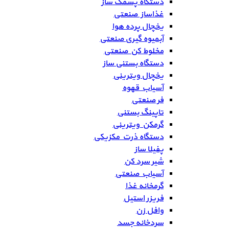
دستگاه پشمک ساز
غذاساز صنعتی
یخچال پرده هوا
آبمیوه گیری صنعتی
مخلوط کن صنعتی
دستگاه بستنی ساز
یخچال ویترینی
آسیاب قهوه
فر صنعتی
تاپینگ بستنی
گرمکن ویترینی
دستگاه ذرت مکزیکی
پفیلا ساز
شیر سرد کن
آسیاب صنعتی
گرمخانه غذا
فریزر استیل
وافل زن
سردخانه جسد