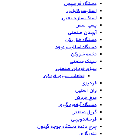
دستگاه فر چیپس
اسلایسر کالباس
اسنک ساز صنعتی
پمپ سس
آبچکان صنعتی
دستگاه خلال کن
دستگاه اسلایسر میوه
تخمه شورکن
سینک صنعتی
سبزی خردکن صنعتی
قطعات سبزی خردکن
فر دیزی
وان استیل
مرغ خردکن
دستگاه آبغوره گیری
گریل صنعتی
فر ساندویچی
چرخ دنده دستگاه جوجه گردون
تنور گازی