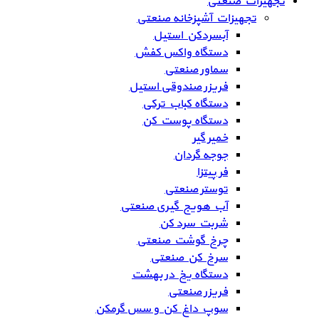
تجهیزات صنعتی
تجهیزات آشپزخانه صنعتی
آبسردکن استیل
دستگاه واکس کفش
سماور صنعتی
فریزر صندوقی استیل
دستگاه کباب ترکی
دستگاه پوست کن
خمیر گیر
جوجه گردان
فر پیتزا
توستر صنعتی
آب هویج گیری صنعتی
شربت سرد کن
چرخ گوشت صنعتی
سرخ کن صنعتی
دستگاه یخ در بهشت
فریزر صنعتی
سوپ داغ کن و سس گرمکن