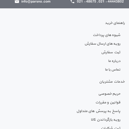
info@parsno.com
44443802 - 021 , 48675 - 021
راهنمای خرید
شیوه های پرداخت
رویه های ارسال سفارش
ثبت سفارش
درباره ما
تماس با ما
خدمات مشتریان
حریم خصوصی
قوانین و مقررات
پاسخ به پرسش های متداول
رویه بازگرداندن کالا
ثبت شکایات