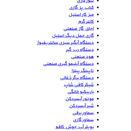
تنور گازی
کباب پز گازی
میز کار استیل
کانتر گرم
اجاق گاز صنعتی
گاری حمل دیگ استیل
دستگاه آبگیر سبزی سانتریفیوژ
دستگاه رب گیر
هود صنعتی
دستگاه آبلیمو گیری صنعتی
تاپینگ پیتزا
دستگاه برگر ذغالی
شیکر کافی شاپ
باربیکیو خانگی
موتور آبسردکن
شیر آبسردکن
سماور برقی
سماور گازی
بویلر آب جوش کافه