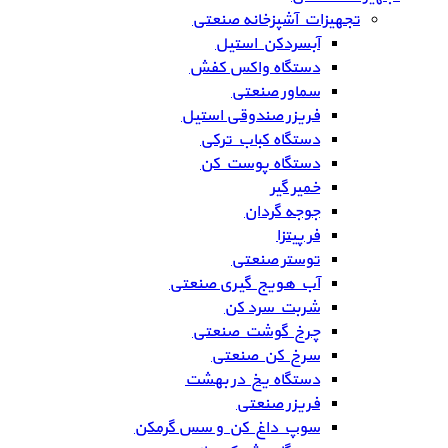
تجهیزات آشپزخانه صنعتی
آبسردکن استیل
دستگاه واکس کفش
سماور صنعتی
فریزر صندوقی استیل
دستگاه کباب ترکی
دستگاه پوست کن
خمیر گیر
جوجه گردان
فر پیتزا
توستر صنعتی
آب هویج گیری صنعتی
شربت سرد کن
چرخ گوشت صنعتی
سرخ کن صنعتی
دستگاه یخ در بهشت
فریزر صنعتی
سوپ داغ کن و سس گرمکن