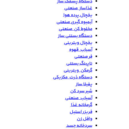
دستگاه پشمک ساز
غذاساز صنعتی
یخچال پرده هوا
آبمیوه گیری صنعتی
مخلوط کن صنعتی
دستگاه بستنی ساز
یخچال ویترینی
آسیاب قهوه
فر صنعتی
تاپینگ بستنی
گرمکن ویترینی
دستگاه ذرت مکزیکی
پفیلا ساز
شیر سرد کن
آسیاب صنعتی
گرمخانه غذا
فریزر استیل
وافل زن
سردخانه جسد