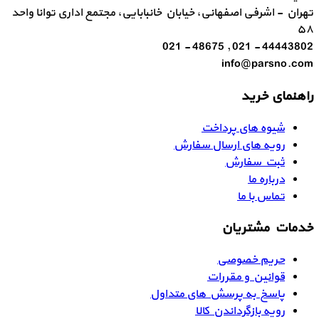
تهران - اشرفی اصفهانی، خیابان خانبابایی، مجتمع اداری توانا واحد
۵۸
44443802 - 021 , 48675 - 021
info@parsno.com
راهنمای خرید
شیوه های پرداخت
رویه های ارسال سفارش
ثبت سفارش
درباره ما
تماس با ما
خدمات مشتریان
حریم خصوصی
قوانین و مقررات
پاسخ به پرسش های متداول
رویه بازگرداندن کالا