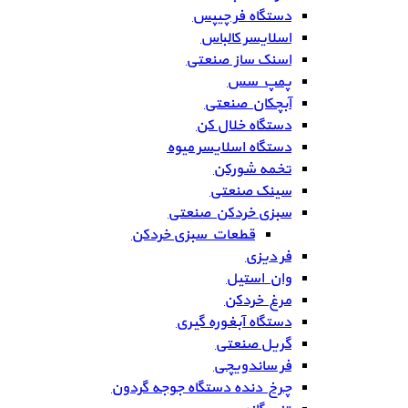
دستگاه فر چیپس
اسلایسر کالباس
اسنک ساز صنعتی
پمپ سس
آبچکان صنعتی
دستگاه خلال کن
دستگاه اسلایسر میوه
تخمه شورکن
سینک صنعتی
سبزی خردکن صنعتی
قطعات سبزی خردکن
فر دیزی
وان استیل
مرغ خردکن
دستگاه آبغوره گیری
گریل صنعتی
فر ساندویچی
چرخ دنده دستگاه جوجه گردون