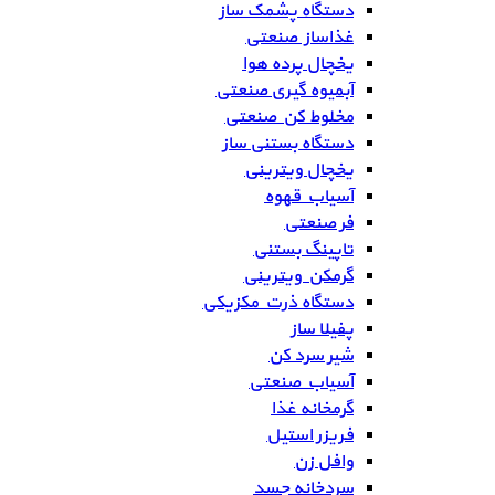
دستگاه پشمک ساز
غذاساز صنعتی
یخچال پرده هوا
آبمیوه گیری صنعتی
مخلوط کن صنعتی
دستگاه بستنی ساز
یخچال ویترینی
آسیاب قهوه
فر صنعتی
تاپینگ بستنی
گرمکن ویترینی
دستگاه ذرت مکزیکی
پفیلا ساز
شیر سرد کن
آسیاب صنعتی
گرمخانه غذا
فریزر استیل
وافل زن
سردخانه جسد