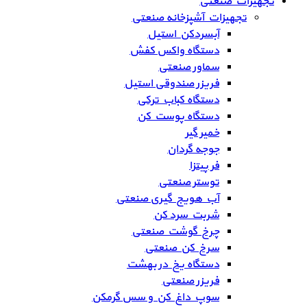
تجهیزات صنعتی
تجهیزات آشپزخانه صنعتی
آبسردکن استیل
دستگاه واکس کفش
سماور صنعتی
فریزر صندوقی استیل
دستگاه کباب ترکی
دستگاه پوست کن
خمیر گیر
جوجه گردان
فر پیتزا
توستر صنعتی
آب هویج گیری صنعتی
شربت سرد کن
چرخ گوشت صنعتی
سرخ کن صنعتی
دستگاه یخ در بهشت
فریزر صنعتی
سوپ داغ کن و سس گرمکن