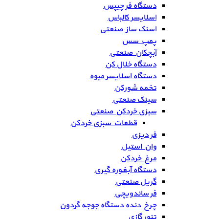
دستگاه فر چیپس
اسلایسر کالباس
اسنک ساز صنعتی
پمپ سس
آبچکان صنعتی
دستگاه خلال کن
دستگاه اسلایسر میوه
تخمه شورکن
سینک صنعتی
سبزی خردکن صنعتی
قطعات سبزی خردکن
فر دیزی
وان استیل
مرغ خردکن
دستگاه آبغوره گیری
گریل صنعتی
فر ساندویچی
چرخ دنده دستگاه جوجه گردون
تنور گازی