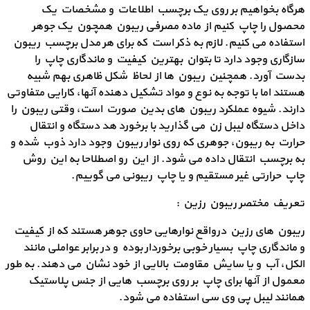
هرگاه بخواهیم بر روی یک برچسب اطلاعات و مشخصات یک
محصول را چاپ کنیم از ماده مصرفی ریبون همچون یک جوهر
استفاده می کنیم. لازم به ذکر است که برای هر مدل برچسب ریبون
سازگاری وجود دارد تا بتوان بهترین کیفیت و ماندگاری چاپ را
بدست آورد. همچنین ریبون ها از لحاظ شکل ظاهری بهم شبیه
هستند اما با توجه به نوع و مواد تشکیل دهنده آنها، کارایی متفاوتی
دارند. شیوه عملکرد ریبون های بدین صورت است، وقتی ریبون را
داخل دستگاه لیبل زن می گذارید با برخورد هد دستگاه و انتقال
حرارت به ریبون، جوهری که روی نوار ریبون وجود دارد ذوب شده و
به برچسب انتقال داده می شود. از این رو اصطلاحا به این روش
چاپ حرارتی غیر مستقیم و یا چاپ ریبونی می گوییم.
تعریف مختصر ریبون رزین :
ریبون های رزین درواقع نوارهایی حاوی جوهر هستند که از کیفیت
و ماندگاری چاپ بسیار خوبی برخوردار بوده و در برابر عواملی مانند
الکل، آب و یا سایش مقاومت بالایی از خود نشان می دهند. به طور
معمول از آنها برای چاپ بر روی برچسب هایی از جنس پلاستیک
همانند لیبل پی وی سی استفاده می شود.