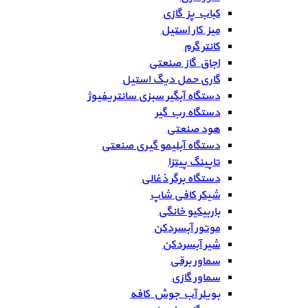
کباب پز گازی
میز کار استیل
کانتر گرم
اجاق گاز صنعتی
گاری حمل دیگ استیل
دستگاه آبگیر سبزی سانتریفیوژ
دستگاه رب گیر
هود صنعتی
دستگاه آبلیمو گیری صنعتی
تاپینگ پیتزا
دستگاه برگر ذغالی
شیکر کافی شاپ
باربیکیو خانگی
موتور آبسردکن
شیر آبسردکن
سماور برقی
سماور گازی
بویلر آب جوش کافه