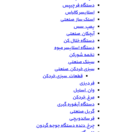
دستگاه فر چیپس
اسلایسر کالباس
اسنک ساز صنعتی
پمپ سس
آبچکان صنعتی
دستگاه خلال کن
دستگاه اسلایسر میوه
تخمه شورکن
سینک صنعتی
سبزی خردکن صنعتی
قطعات سبزی خردکن
فر دیزی
وان استیل
مرغ خردکن
دستگاه آبغوره گیری
گریل صنعتی
فر ساندویچی
چرخ دنده دستگاه جوجه گردون