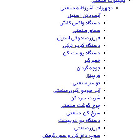
تجهیزات صنعتی
تجهیزات آشپزخانه صنعتی
آبسردکن استیل
دستگاه واکس کفش
سماور صنعتی
فریزر صندوقی استیل
دستگاه کباب ترکی
دستگاه پوست کن
خمیر گیر
جوجه گردان
فر پیتزا
توستر صنعتی
آب هویج گیری صنعتی
شربت سرد کن
چرخ گوشت صنعتی
سرخ کن صنعتی
دستگاه یخ در بهشت
فریزر صنعتی
سوپ داغ کن و سس گرمکن