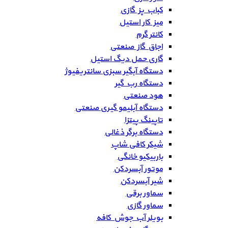
کباب پز گازی
میز کار استیل
کانتر گرم
اجاق گاز صنعتی
گاری حمل دیگ استیل
دستگاه آبگیر سبزی سانتریفیوژ
دستگاه رب گیر
هود صنعتی
دستگاه آبلیمو گیری صنعتی
تاپینگ پیتزا
دستگاه برگر ذغالی
شیکر کافی شاپ
باربیکیو خانگی
موتور آبسردکن
شیر آبسردکن
سماور برقی
سماور گازی
بویلر آب جوش کافه