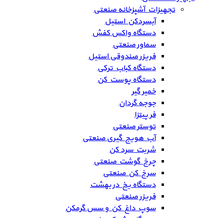
تجهیزات آشپزخانه صنعتی
آبسردکن استیل
دستگاه واکس کفش
سماور صنعتی
فریزر صندوقی استیل
دستگاه کباب ترکی
دستگاه پوست کن
خمیر گیر
جوجه گردان
فر پیتزا
توستر صنعتی
آب هویج گیری صنعتی
شربت سرد کن
چرخ گوشت صنعتی
سرخ کن صنعتی
دستگاه یخ در بهشت
فریزر صنعتی
سوپ داغ کن و سس گرمکن