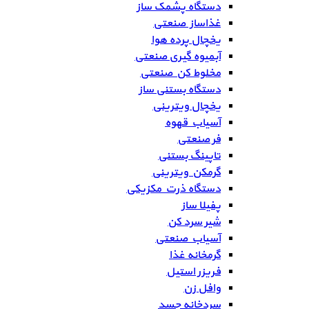
دستگاه پشمک ساز
غذاساز صنعتی
یخچال پرده هوا
آبمیوه گیری صنعتی
مخلوط کن صنعتی
دستگاه بستنی ساز
یخچال ویترینی
آسیاب قهوه
فر صنعتی
تاپینگ بستنی
گرمکن ویترینی
دستگاه ذرت مکزیکی
پفیلا ساز
شیر سرد کن
آسیاب صنعتی
گرمخانه غذا
فریزر استیل
وافل زن
سردخانه جسد