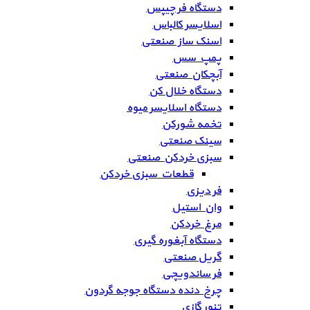
دستگاه فر چیپس
اسلایسر کالباس
اسنک ساز صنعتی
پمپ سس
آبچکان صنعتی
دستگاه خلال کن
دستگاه اسلایسر میوه
تخمه شورکن
سینک صنعتی
سبزی خردکن صنعتی
قطعات سبزی خردکن
فر دیزی
وان استیل
مرغ خردکن
دستگاه آبغوره گیری
گریل صنعتی
فر ساندویچی
چرخ دنده دستگاه جوجه گردون
تنور گازی