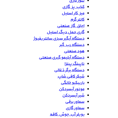
تنور گازی
کباب پز گازی
میز کار استیل
کانتر گرم
اجاق گاز صنعتی
گاری حمل دیگ استیل
دستگاه آبگیر سبزی سانتریفیوژ
دستگاه رب گیر
هود صنعتی
دستگاه آبلیمو گیری صنعتی
تاپینگ پیتزا
دستگاه برگر ذغالی
شیکر کافی شاپ
باربیکیو خانگی
موتور آبسردکن
شیر آبسردکن
سماور برقی
سماور گازی
بویلر آب جوش کافه