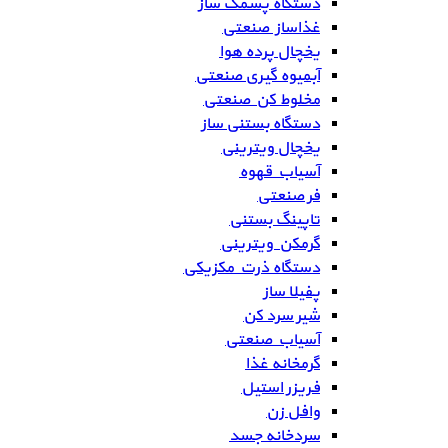
دستگاه پشمک ساز
غذاساز صنعتی
یخچال پرده هوا
آبمیوه گیری صنعتی
مخلوط کن صنعتی
دستگاه بستنی ساز
یخچال ویترینی
آسیاب قهوه
فر صنعتی
تاپینگ بستنی
گرمکن ویترینی
دستگاه ذرت مکزیکی
پفیلا ساز
شیر سرد کن
آسیاب صنعتی
گرمخانه غذا
فریزر استیل
وافل زن
سردخانه جسد