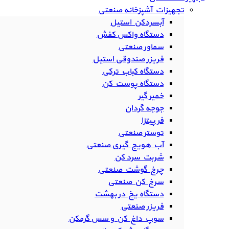
تجهیزات آشپزخانه صنعتی
آبسردکن استیل
دستگاه واکس کفش
سماور صنعتی
فریزر صندوقی استیل
دستگاه کباب ترکی
دستگاه پوست کن
خمیر گیر
جوجه گردان
فر پیتزا
توستر صنعتی
آب هویج گیری صنعتی
شربت سرد کن
چرخ گوشت صنعتی
سرخ کن صنعتی
دستگاه یخ در بهشت
فریزر صنعتی
سوپ داغ کن و سس گرمکن