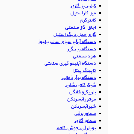
کباب پز گازی
میز کار استیل
کانتر گرم
اجاق گاز صنعتی
گاری حمل دیگ استیل
دستگاه آبگیر سبزی سانتریفیوژ
دستگاه رب گیر
هود صنعتی
دستگاه آبلیمو گیری صنعتی
تاپینگ پیتزا
دستگاه برگر ذغالی
شیکر کافی شاپ
باربیکیو خانگی
موتور آبسردکن
شیر آبسردکن
سماور برقی
سماور گازی
بویلر آب جوش کافه