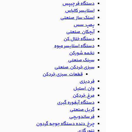
دستگاه فر چیپس
اسلایسر کالباس
اسنک ساز صنعتی
پمپ سس
آبچکان صنعتی
دستگاه خلال کن
دستگاه اسلایسر میوه
تخمه شورکن
سینک صنعتی
سبزی خردکن صنعتی
قطعات سبزی خردکن
فر دیزی
وان استیل
مرغ خردکن
دستگاه آبغوره گیری
گریل صنعتی
فر ساندویچی
چرخ دنده دستگاه جوجه گردون
تنور گازی