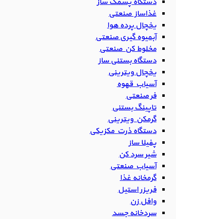
دستگاه پشمک ساز
غذاساز صنعتی
یخچال پرده هوا
آبمیوه گیری صنعتی
مخلوط کن صنعتی
دستگاه بستنی ساز
یخچال ویترینی
آسیاب قهوه
فر صنعتی
تاپینگ بستنی
گرمکن ویترینی
دستگاه ذرت مکزیکی
پفیلا ساز
شیر سرد کن
آسیاب صنعتی
گرمخانه غذا
فریزر استیل
وافل زن
سردخانه جسد