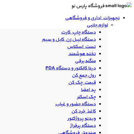
فروشگاه پارس نو
تجهیزات اداری و فروشگاهی
لوازم جانبی
دستگاه چاپ کارت
دستگاه لیبل زن کابل و سیم
تست اسکناس
تخته هوشمند
منگنه برقی
دیتا کالکتور و دستگاه PDA
رول جمع کن
قیمت چک کن
پد امضا
چک اسکنر
دستگاه حضور و غیاب
کاغذ خرد کن
ویدئو پروژکتور
دستگاه پرفراژ
صندوق فروشگاهی