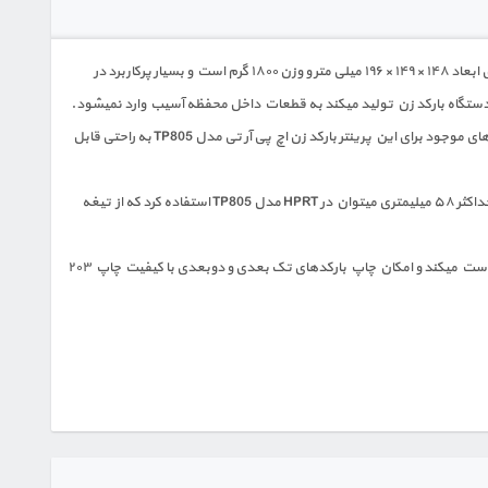
فیش پرینتر اچ پی آر تی مدل TP805 جزو پرینترهای رومیزی شرکت HPRT محسوب میشود که میتوان به صورت دیواری هم از این فیش پرینتر استفاده کرد که دارای ابعاد ۱۴۸ × ۱۴۹ × ۱۹۶ میلی متر و وزن ۱۸۰۰ گرم است و بسیار پرکاربرد در
فیش پرینتر اچ پی آر تی مدل TP805 دارای پورت USB است که در صورت نیاز میتوان آن را به پورت های Serial ,WiFi , Bluetooth ,Parallel ,LAN تغییر داد و درایور های موجود برای این پرینتر بارکد زن اچ پی آر تی مدل TP805 به راحتی قابل
از نقاط قوت فیش پرینتر اچ پی آر تی مدل TP805 این میباشد که در هنگام اتمام کاغذ، سنسور آن فعال میشود و کاربر را متوجه میکند، همینطور از رول های با عرض حداکثر ۵۸ میلیمتری میتوان در HPRT مدل TP805 استفاده کرد که از تیغه
از دلایلی که باعث فروش بالای فیش پرینتر HPRT مدل TP805 شده است وجود نرم افزاری برای مدیریت آسانتر دستگاه میباشد که کاربر تمامی تنظیمات را به راحتی ست میکند و امکان چاپ بارکدهای تک بعدی و دوبعدی با کیفیت چاپ ۲۰۳