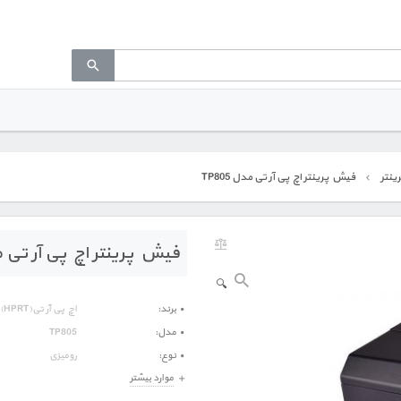
نتر
فیش پرینتر اچ پی آر تی مدل TP805
فیش پرینتر اچ پی آر تی مدل 
🔍
برند
اچ پی آر تی(HPRT)
مدل
TP805
نوع
رومیزی
موارد بیشتر