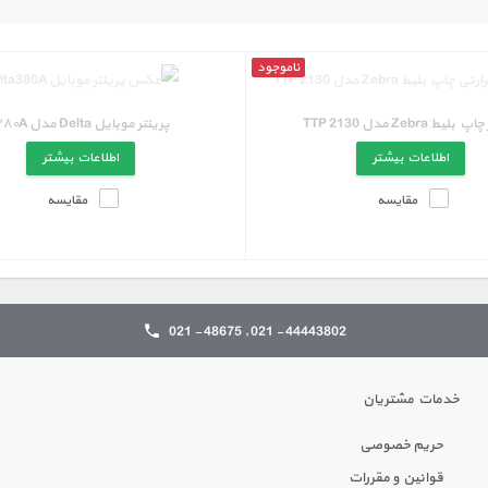
ناموجود
لیط Zebra مدل TTP 2130
پرینتر موبایل Delta مدل ۳۸۰A
اطلاعات بیشتر
اطلاعات بیشتر
مقایسه
مقایسه
44443802 - 021 , 48675 - 021
خدمات مشتریان
حریم خصوصی
قوانین و مقررات