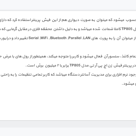
 آر تی مدل TP805 برابر با ۲ میلیون برش است.