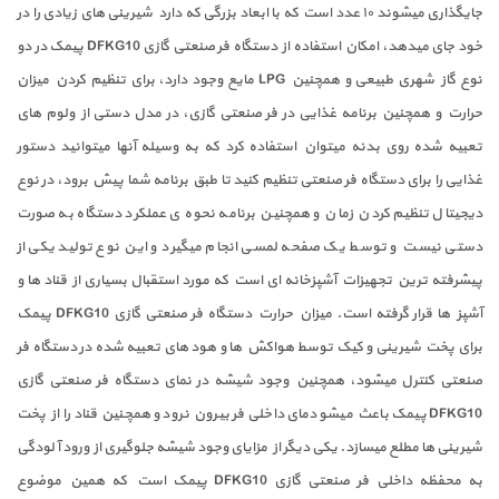
جایگذاری میشوند ۱۰ عدد است که با ابعاد بزرگی که دارد شیرینی های زیادی را در
خود جای میدهد، امکان استفاده از دستگاه فر صنعتی گازی DFKG10 پیمک در دو
نوع گاز شهری طبیعی و همچنین LPG مایع وجود دارد، برای تنظیم کردن میزان
حرارت و همچنین برنامه غذایی در فر صنعتی گازی، در مدل دستی از ولوم های
تعبیه شده روی بدنه میتوان استفاده کرد که به وسیله آنها میتوانید دستور
غذایی را برای دستگاه فر صنعتی تنظیم کنید تا طبق برنامه شما پیش برود، در نوع
دیجیتال تنظیم کردن زمان و همچنین برنامه نحوه ی عملکرد دستگاه به صورت
دستی نیست و توسط یک صفحه لمسی انجام میگیرد و این نوع تولید یکی از
پیشرفته ترین تجهیزات آشپزخانه ای است که مورد استقبال بسیاری از قناد ها و
آشپز ها قرار گرفته است. میزان حرارت دستگاه فر صنعتی گازی DFKG10 پیمک
برای پخت شیرینی و کیک توسط هواکش ها و هود های تعبیه شده در دستگاه فر
صنعتی کنترل میشود، همچنین وجود شیشه در نمای دستگاه فر صنعتی گازی
DFKG10 پیمک باعث میشو دمای داخلی فر بیرون نرود و همچنین قناد را از پخت
شیرینی ها مطلع میسازد. یکی دیگر از مزایای وجود شیشه جلوگیری از ورود آلودگی
به محفظه داخلی فر صنعتی گازی DFKG10 پیمک است که همین موضوع