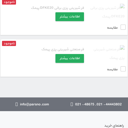
ناموجود
فر شیرینی پزی برقی DFKE20 پیمک
اطلاعات بیشتر
مقایسه
ناموجود
فر صنعتی شیرینی پزی پیمک
اطلاعات بیشتر
مقایسه
info@parsno.com
44443802 - 021 , 48675 - 021
راهنمای خرید