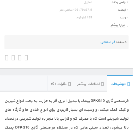
جنس بدنه
استیل
ابعاد
97.5×79×105 سانتی متر
وزن
135 کیلوگرم
موارد بیشتر
دسته:
فر صنعتی
توضیحات
اطلاعات بیشتر
نظرات (0)
فر صنعتی گازی DFKG10 پیمک با تبدیل انرژی گاز به حرارت به پخت انواع شیرین
و کیک کمک میکند، و وسیله ای بسیار کاربردی برای انواع قنادی ها و گارگاه های
تولید شیرینی است که با مصرف کم و کارایی بالا منجر به تولید شیرینی در تعداد
بالا میشود، تعداد سینی هایی که در محفظه فر صنعتی گازی DFKG10 پیمک