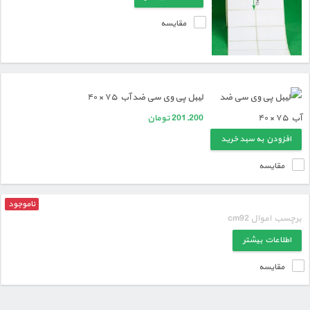
مقایسه
لیبل پی وی سی ضد آب ۷۵ × ۴۰
201,200
تومان
افزودن به سبد خرید
مقایسه
ناموجود
برچسب اموال cm92
اطلاعات بیشتر
مقایسه