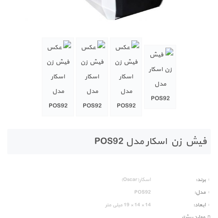
فیش زن اسکار مدل POS92
برند
اسکار(Oscar)
مدل
POS92
ابعاد
14 × 14 × 19 میلی متر
موارد بیشتر