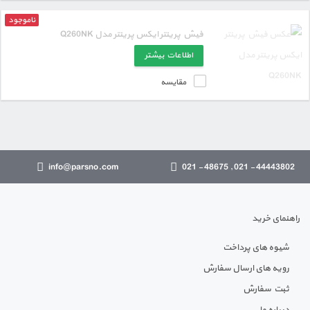
ناموجود
فیش پرینتر ایکس پرینتر مدل Q260NK
اطلاعات بیشتر
مقایسه
info@parsno.com
44443802 - 021 , 48675 - 021
راهنمای خرید
شیوه های پرداخت
رویه های ارسال سفارش
ثبت سفارش