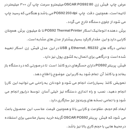
عرض چاپ فیش زن OSCAR POS92 80 میلیمتر و سرعت چاپ آن ۳۰۰ میلیمتر در
ثانیه است، همچنین دقت چاپ POS92 203 dpi می باشد و هنگامی که رسید چاپ
می شود از جلوی دستگاه خارج می گردد.
برش دهنده اتوماتیک اسکار POS92 Thermal Printer تا ۵ میلیون برش همچنان
کارایی دارد و این مقدار کارکرد بسیار بیشتر از مدل های مشابه است.
تمامی درگاه های Ethernet, RS232 و USB در این مدل فیش زن اسکار تعبیه
شده است و درگاهی برای اتصال به کشوی پول نیز دارد.
فیش پرینتر POS92 دارای حسگرهای در و کاغذ است تا در صورتی که در دستگاه باز
بماند و یا کاغذ آن تمام شود به کاربر این موضوع را اطلاع دهد.
تعویض کاغذ بسیار راحت انجام می شود و خودتان به راحتی می توانید این کار را
انجام دهید، نصب و راه اندازی دستگاه نیز خیلی آسان توسط درایور انجام می
شود و با تمامی نسخه های ویندوز نیز سازگاری دارد.
ابعاد کم حجم، مقاومت و کارایی بالا و همچنین قیمت مناسب این محصول باعث
می شود که فیش پرینتر OSCAR POS92 گزینه خرید بسیار مناسبی برای استفاده
در محیط هایی با حجم کاری بالا نیز باشد.