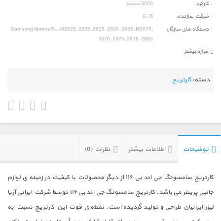
کارکرد
3000 صفحه
شرکت سازنده
G/B
دستگاه های سازگار
Samsung Xpress SL-M2625, 2626, 2825, 2826, 2835, M2675,
2676, 2875, 2876, 2885
موارد بیشتر
دسته:
کارتریج
توضیحات
اطلاعات بیشتر
نظرات (0)
کارتریج سامسونگ جی اند بی ۱۱۶ از دیگر محصولات با کیفیت در زمینه ی لوازم
جانبی پرینتر می باشد. کارتریج سامسونگ جی اند بی ۱۱۶ توسط شرکت ایرانی آریا
لیزر ایرانیان طراحی و تولید گردیده است. نقطه ی قوت این کارتریج نسبت به