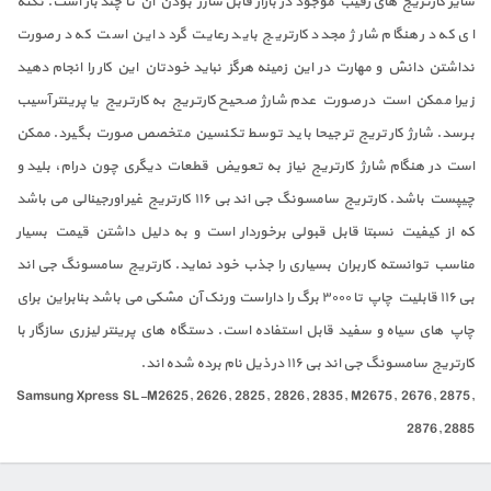
سایر کارتریج های رقیب موجود در بازار قابل شارژ بودن آن تا چند بار است. نکته
ای که در هنگام شارژ مجدد کارتریج باید رعایت گردد این است که در صورت
نداشتن دانش و مهارت در این زمینه هرگز نباید خودتان این کار را انجام دهید
زیرا ممکن است در صورت عدم شارژ صحیح کارتریج به کارتریج یا پرینتر آسیب
برسد. شارژ کارتریج ترجیحا باید توسط تکنسین متخصص صورت بگیرد. ممکن
است در هنگام شارژ کارتریج نیاز به تعویض قطعات دیگری چون درام، بلید و
چیپست باشد. کارتریج سامسونگ جی اند بی ۱۱۶ کارتریج غیر اورجینالی می باشد
که از کیفیت نسبتا قابل قبولی برخوردار است و به دلیل داشتن قیمت بسیار
مناسب توانسته کاربران بسیاری را جذب خود نماید. کارتریج سامسونگ جی اند
بی ۱۱۶ قابلیت چاپ تا ۳۰۰۰ برگ را داراست ورنک آن مشکی می باشد بنابراین برای
چاپ های سیاه و سفید قابل استفاده است. دستگاه های پرینتر لیزری سازگار با
کارتریج سامسونگ جی اند بی ۱۱۶ در ذیل نام برده شده اند.
Samsung Xpress SL-M2625, 2626, 2825, 2826, 2835, M2675, 2676, 2875,
2876, 2885