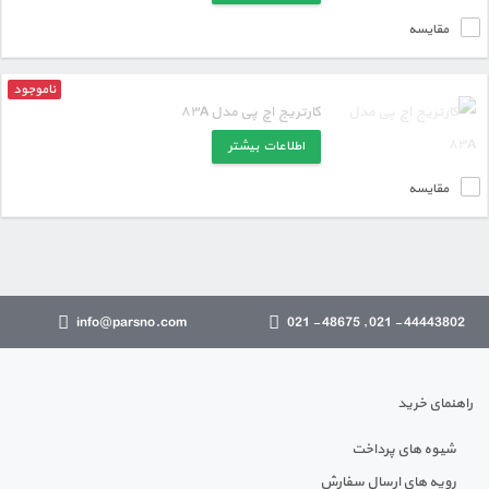
مقایسه
ناموجود
کارتریج اچ پی مدل ۸۳A
اطلاعات بیشتر
مقایسه
info@parsno.com
44443802 - 021 , 48675 - 021
راهنمای خرید
شیوه های پرداخت
رویه های ارسال سفارش