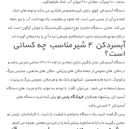
ساعت ۱۰۰ لیتر آب معادل ۴۰۰ لیوان آب خنک فراهم آورد.
دستگاه آبسردکن فوق دارای شیر مخصوص فشاری می باشد و لوله های خنک
کننده ی آن از جنس مس است که علاوه بر مقاومت بالا بهداشت آب را نیز حفظ
می کند. مخزن دستگاه حاضر از نوع استیل نگیر ضدزنگ با جوش آرگون است که
در کنار موتور قدرتمند دانپر، استحکام و بازدهی ایده آلی را به ارمغان آورده اند.
آبسردکن ۴ شیر مناسب چه کسانی
است؟
دستگاه آبسردکن مدل زاگرس دارای ابعادی در ۵۱×۷۰×۱۳۲ سانتی متر می باشد و
در مکان های عمومی از جمله مکان های ورزشی، مکان های مذهبی، مدارس بزرگ
و کوچک، اداره ها و همچنین شرکتها و بانک ها و هر مکان عمومی بزرگ و پرتردد،
بسیار استفاده می شود. می‌توان گفت با توجه به موارد بالا و مزیت های دستگاه
آبسرد کن پیشنهاد همکاران
فروشگاه پارس نو
برای شما خرید دستگاه های
آبسردکن ۴ شیر می باشد.
پس اگر قصد خرید یک دستگاه بادوام و با کیفیت را دارید، با کارشناسان پارس نو
تماس بگیرید ما با ارائه مشاوره بیشتر شما را در خریدی مطمئن همراه می کنیم.