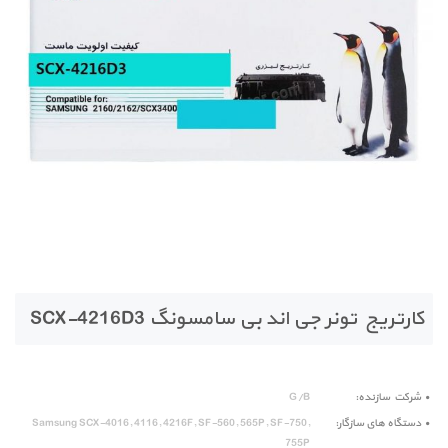
کارتریج تونر جی اند بی سامسونگ SCX-4216D3
شرکت سازنده
G/B
دستگاه های سازگار
Samsung SCX-4016, 4116, 4216F, SF-560, 565P, SF-750,
755P