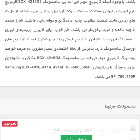
باشد. با وجود اینکه کارتریج تونر جی اند بی سامسونگ SCX-4216D3 کارتریج
طرح فابریک و ایرانی است که ساخت شرکت آریا لیزر ایرانیان می باشد اما از مزیت
های زیادی مانند کیفیت مطلوب چاپ، ماندگاری و دوام چاپ، قابلیت شارژ مجدد
تا چند دفعه و غیره برخوردار می باشد. خبر خوب برای کاربران پرینترهای لیزری
سامسونگ این است که این کارتریج قیمتی چند برابر کمتر از قیمت کارتریج های
اورجینال سامسونگ دارد، بنابراین از لحاظ اقتصادی بسیار مقرون به صرفه خواهد
بود. رنگ کارتریج تونر جی اند بی سامسونگ SCX-4216D3 مشکی با تکنولوژی
لیزری و سازگار با پرینترهای Samsung SCX-4016, 4116, 4216F, SF-560, 565P,
SF-750, 755P می باشد.
محصولات مرتبط
ناموجود
کارتریج اچ پی مدل ۱۵A
اطلاعات بیشتر